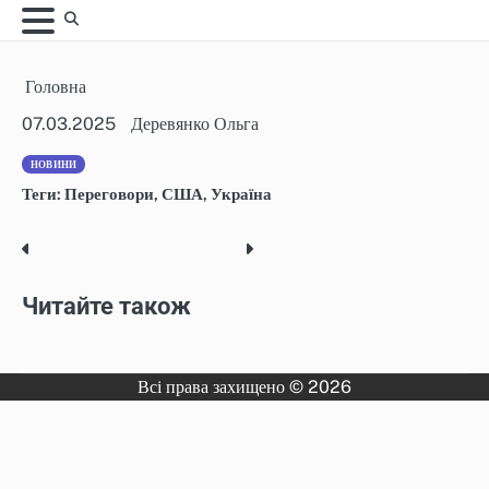
Skip
to
content
Головна
07.03.2025
Деревянко Ольга
НОВИНИ
Теги:
Переговори
,
США
,
Україна
Post
navigation
Читайте також
Всі права захищено © 2026