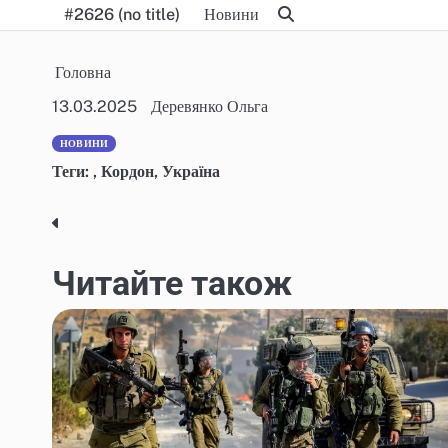
Skip
#2626 (no title)
Новини
to
content
Головна
13.03.2025
Деревянко Ольга
НОВИНИ
Теги:
,
Кордон
,
Україна
Post
navigation
Читайте також