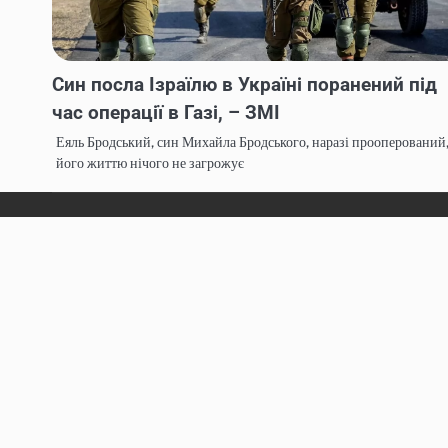
Син посла Ізраїлю в Україні поранений під
час операції в Газі, – ЗМІ
Еяль Бродський, син Михайла Бродського, наразі прооперований
його життю нічого не загрожує