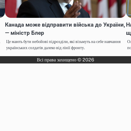
Канада може відправити війська до України,
Н
— міністр Блер
щ
,
Це мають бути небойові підрозділи, які візьмуть на себе навчання
Ол
українських солдатів далеко від лінії фронту.
по
Всі права захищено © 2026