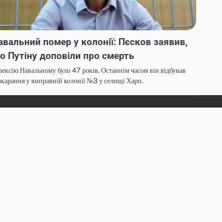
авальний помер у колонії: Пєсков заявив,
о Путіну доповіли про смерть
ексію Навальному було 47 років. Останнім часом він відбував
карання у виправній колонії №3 у селищі Харп.