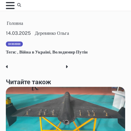
Skip
to
content
Головна
14.03.2025
Деревянко Ольга
НОВИНИ
Теги:
,
Війна в Україні
,
Володимир Путін
Post
navigation
Читайте також