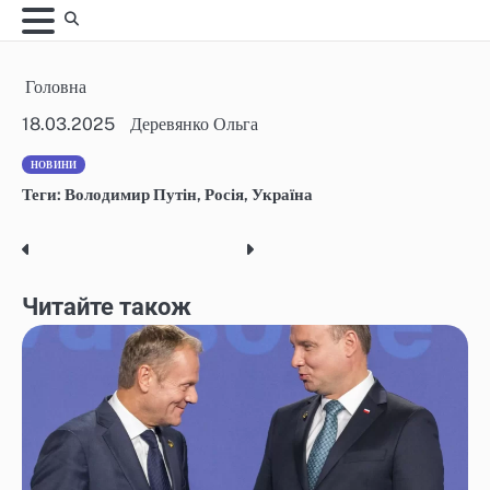
Skip
to
content
Головна
18.03.2025
Деревянко Ольга
НОВИНИ
Теги:
Володимир Путін
,
Росія
,
Україна
Post
navigation
Читайте також