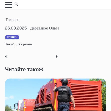
Skip
to
content
Головна
26.03.2025
Деревянко Ольга
НОВИНИ
Теги:
,
,
Україна
Post
navigation
Читайте також