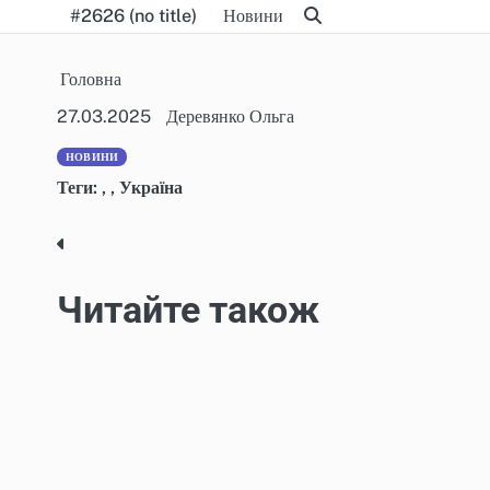
Skip
#2626 (no title)
Новини
to
content
Головна
27.03.2025
Деревянко Ольга
НОВИНИ
Теги:
,
,
Україна
Post
navigation
Читайте також