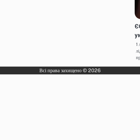
Є
у
1 
лі
пр
Всі права захищено © 2026