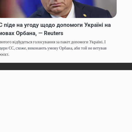
С піде на угоду щодо допомоги Україні на
мовах Орбана, — Reuters
лютого відбудеться голосування за пакет допомоги Україні. І
дери ЄС, схоже, виконають умову Орбана, аби той не ветував
оєкт.