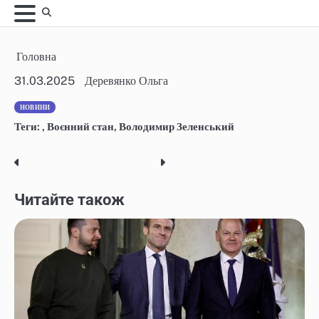
Skip
to
content
Головна
31.03.2025
Деревянко Ольга
НОВИНИ
Теги:
,
Воєнний стан
,
Володимир Зеленський
Post
navigation
Читайте також