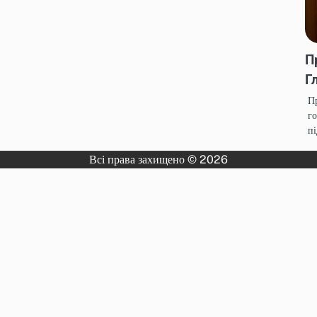
П
Г
Пр
го
п
Всі права захищено © 2026