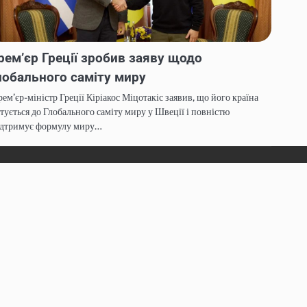
рем’єр Греції зробив заяву щодо
лобального саміту миру
ем’єр-міністр Греції Кіріакос Міцотакіс заявив, що його країна
тується до Глобального саміту миру у Швеції і повністю
ідтримує формулу миру…