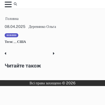
Skip
to
content
Головна
08.04.2025
Деревянко Ольга
НОВИНИ
Теги:
,
,
США
Post
navigation
Читайте також
Всі права захищено © 2026