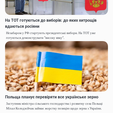
На ТОТ готуються до виборів: до яких хитрощів
вдаються росіяни
Незабаром у РФ стартують президентські вибори. На ТОТ уже
готуються демонструвати "високу явку".
Польща планує перевіряти все українське зерно
Заступник міністра сільського господарства і розвитку села Польщі
Міхал Колодзєйчак займає жорстку позицію щодо зерна з України.