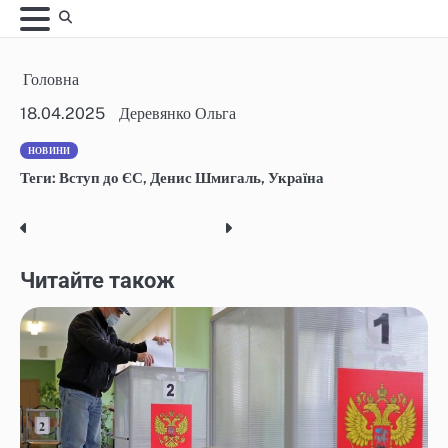
Skip
to
content
Головна
18.04.2025
Деревянко Ольга
НОВИНИ
Теги:
Вступ до ЄС
,
Денис Шмигаль
,
Україна
Post
navigation
Читайте також