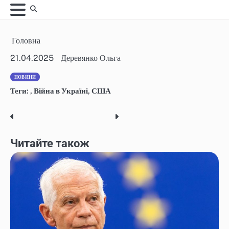
Skip
to
content
Головна
21.04.2025
Деревянко Ольга
НОВИНИ
Теги:
,
Війна в Україні
,
США
Post
navigation
Читайте також