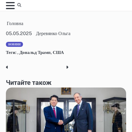
Skip
to
content
Головна
05.05.2025
Деревянко Ольга
НОВИНИ
Теги:
,
Дональд Трамп
,
США
Post
navigation
Читайте також