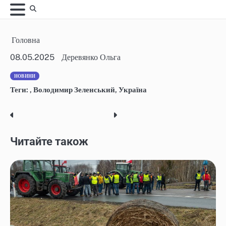
Skip
to
content
Головна
08.05.2025
Деревянко Ольга
НОВИНИ
Теги:
,
Володимир Зеленський
,
Україна
Post
navigation
Читайте також