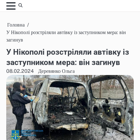
Skip
to
content
Головна
У Нікополі розстріляли автівку із заступником мера: він
загинув
У Нікополі розстріляли автівку із
заступником мера: він загинув
08.02.2024
Деревянко Ольга