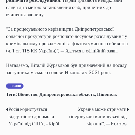
розпочато розслідування
. Наразі тривають невідкладні
слідчі дії з метою встановлення осіб, причетних до
вчинення злочину.
“За процесуального керівництва Дніпропетровської
обласної прокуратури розпочато досудове розслідування у
кримінальному провадженні за фактом умисного вбивства
(ч. 1 ст. 115 КК України)”, — йдеться в офіційній заяві.
Нагадаємо, Віталій Журавльов був призначений на посаду
заступника міського голови Нікополя у 2021 році.
НОВИНИ
Теги:
Вбивство
,
Дніпропетровська область
,
Нікополь
Росія користується
Україна може отримати
Post
відсутністю допомоги
гіперзвукові винищувачі від
navigation
Україні від США, – Кірбі
Франції, — Forbes