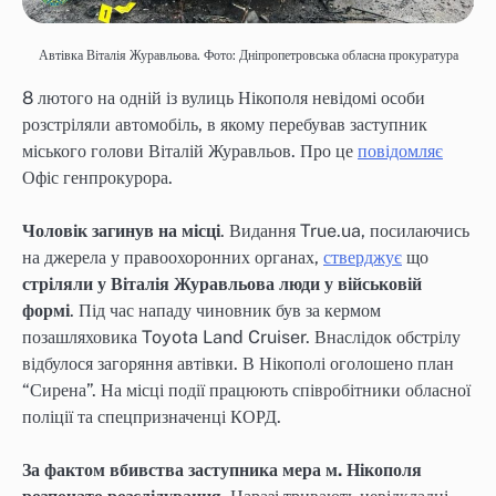
Автівка Віталія Журавльова. Фото: Дніпропетровська обласна прокуратура
8 лютого на одній із вулиць Нікополя невідомі особи
розстріляли автомобіль, в якому перебував заступник
міського голови Віталій Журавльов. Про це
повідомляє
Офіс генпрокурора.
Чоловік загинув на місці
. Видання True.ua, посилаючись
на джерела у правоохоронних органах,
стверджує
що
стріляли у Віталія Журавльова люди у військовій
формі
. Під час нападу чиновник був за кермом
позашляховика Toyota Land Cruiser. Внаслідок обстрілу
відбулося загоряння автівки. В Нікополі оголошено план
“Сирена”. На місці події працюють співробітники обласної
поліції та спецпризначенці КОРД.
За фактом вбивства заступника мера м. Нікополя