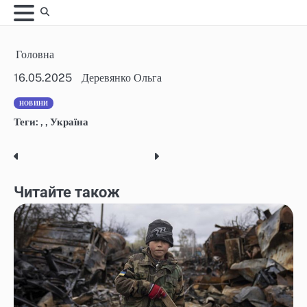
Skip
to
content
Головна
16.05.2025
Деревянко Ольга
НОВИНИ
Теги:
,
,
Україна
Post
navigation
Читайте також