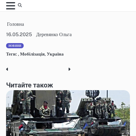
Skip
to
content
Головна
16.05.2025
Деревянко Ольга
НОВИНИ
Теги:
,
Мобілізація
,
Україна
Post
navigation
Читайте також