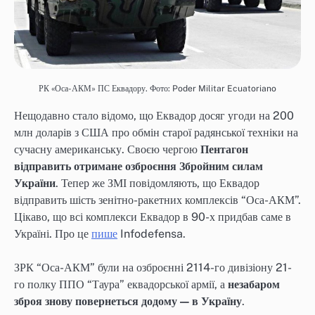
РК «Оса-АКМ» ПС Еквадору. Фото: Poder Militar Ecuatoriano
Нещодавно стало відомо, що Еквадор досяг угоди на 200
млн доларів з США про обмін старої радянської техніки на
сучасну американську. Своєю чергою
Пентагон
відправить отримане озброєння Збройним силам
України
. Тепер же ЗМІ повідомляють, що Еквадор
відправить шість зенітно-ракетних комплексів “Оса-АКМ”.
Цікаво, що всі комплекси Еквадор в 90-х придбав саме в
Україні. Про це
пише
Infodefensa.
ЗРК “Оса-АКМ” були на озброєнні 2114-го дивізіону 21-
го полку ППО “Таура” еквадорської армії, а
незабаром
зброя знову повернеться додому — в Україну
.