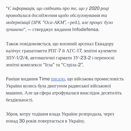
“
Є інформація, що свідчить про те, що у 2020 році
проводилися дослідження щодо обслуговування та
модернізації (ЗРК “Оса-АКМ”, – ред.
)
, але процес було
зупинено
“, — стверджує видання Infodefensa.
Також повідомляється, що воєнний арсенал Еквадору
налічує гранатомети РПГ-7 й АГС-17, зенітні кулемети
ЗПУ-1/2/4, автоматичні гармати ЗУ-23-2 і переносні
зенітні комплекси “Ігла” та “Стріла-2”.
Раніше видання Time
писало
, що військова промисловість
України колись була двигуном радянської військової
машини. Але ця сфера атрофувалася внаслідок десятиліть
бездіяльності.
Зброя, котру тодішня влада України розпродала, через
понад 30 років повертається в Україну.