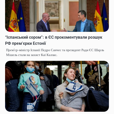
“Іспанський сором”: в ЄС прокоментували розшук
РФ прем’єрки Естонії
Прем'єр-міністр Іспанії Педро Санчес та президент Ради ЄС Шарль
Мішель стали на захист Каї Каллас.