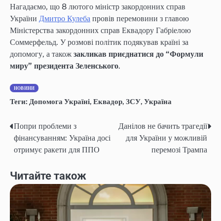
Нагадаємо, що 8 лютого міністр закордонних справ
України
Дмитро Кулеба
провів перемовини з главою
Міністерства закордонних справ Еквадору Габріелою
Соммерфельд. У розмові політик подякував країні за
допомогу, а також
закликав приєднатися до “Формули
миру” президента Зеленського
.
НОВИНИ
Теги:
Допомога Україні
,
Еквадор
,
ЗСУ
,
Україна
Попри проблеми з
Данілов не бачить трагедії
Post
фінансуванням: Україна досі
для України у можливій
navigation
отримує ракети для ППО
перемозі Трампа
Читайте також