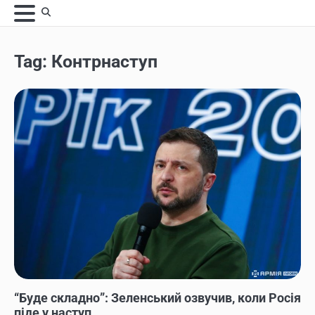
Skip
to
content
Tag:
Контрнаступ
НОВИНИ
“Буде складно”: Зеленський озвучив, коли Росія
піде у наступ