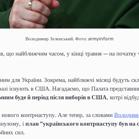
Володимир Зеленський. Фото: armyinform
 що найближчим часом, у кінці травня — на початку че
мним для України. Зокрема, найближчі місяці будуть с
аразі існують в США. Нагадаємо, що Палата представник
мним буде й період після виборів в США
, котрі відбу
 нового контрнаступу. Але тепер, за словами
Володими
инулому, і
план “українського контрнаступу був на с
ойних сил.