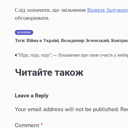
Слід зазначити, що звільнення
Валерія Залужно
обговорювати.
НОВИНИ
Теги:
Війна в Україні
,
Володимир Зеленський
,
Контрн
“Піду, піду, піду”, — Лукашенко про свою участь у вибо
Post
navigation
Читайте також
Leave a Reply
Your email address will not be published.
Re
Comment
*