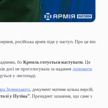
рвня, російська армія піде у наступ. Про це він
кладними, бо
Кремль готується наступати
. Ця
ів досі не проголосувала за надання
допомоги
дуться у листопаді.
ра Зеленського
, документ матиме кілька версій,
толі у Путіна”
. Президент зазначив, що саме з