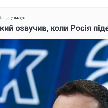
я піде у наступ
кий озвучив, коли Росія піде