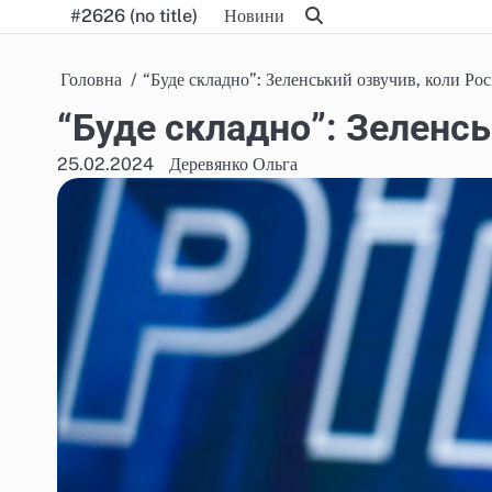
Skip
#2626 (no title)
Новини
to
content
Головна
“Буде складно”: Зеленський озвучив, коли Росі
“Буде складно”: Зеленсь
25.02.2024
Деревянко Ольга