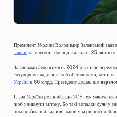
Президент України Володимир Зеленський заявив,
заявив
на пресконференції сьогодні, 25 лютого.
За словами Зеленського, 2024 рік стане перело
ситуація ускладнюється й обставинами, котрі н
Україні
в 60 млрд. Президент додав, що
перело
Глава України розповів, що ЗСУ теж мають план
щоб уникнути витоку. Бо такі випадки були у м
цим пов’язані й кадрові зміни у керівництві Збр