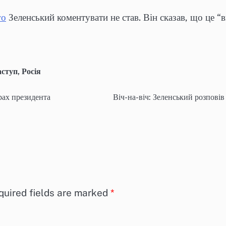
го
Зеленський коментувати не став. Він сказав, що це “в
аступ
,
Росія
рах президента
Віч-на-віч: Зеленський розповів
quired fields are marked
*