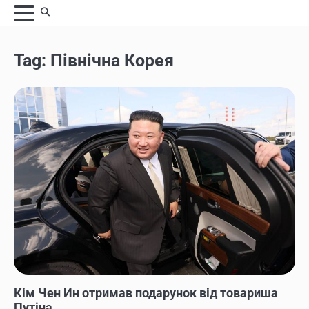
Skip
to
content
Tag:
Північна Корея
НОВИНИ
Кім Чен Ин отримав подарунок від товариша
Путіна