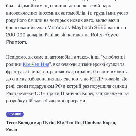
брат відомий тим, що виставляє напоказ свій парк
висококласних іноземних автомобілів, і в грудні минулого
року його бачили на чотирьох нових авто, включаючи
броньований седан Mercedes-Maybach S560 вартістю
200 000 доларів. Раніше він катався на Rolls-Royce
Phantom.
Невідомо, як саме ці автомобілі, а також інші “улюбленці
родини
Кім Чен Ина
”, включаючи дизайнерські сумки та
французькі вина, потрапляють до країни, бо вони входять
до списку заборонених для експорту до КНДР товарів. До
речі, своїм подарунком РФ в котрий раз порушила санкції
Ради безпеки ООН проти Північної Кореї, запроваджені за
розробку військової ядерної програми.
НОВИНИ
Теги:
Володимир Путін
,
Кім Чен Ин
,
Північна Корея
,
Росія