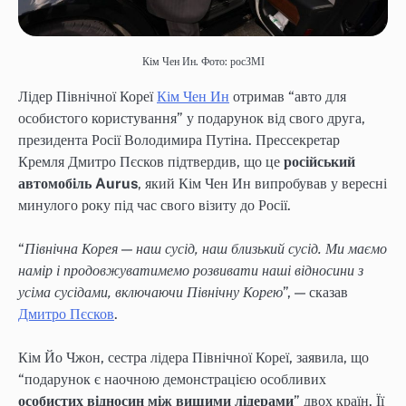
Кім Чен Ин. Фото: росЗМІ
Лідер Північної Кореї
Кім Чен Ин
отримав “авто для
особистого користування” у подарунок від свого друга,
президента Росії Володимира Путіна. Прессекретар
Кремля Дмитро Пєсков підтвердив, що це
російський
автомобіль Aurus
, який Кім Чен Ин випробував у вересні
минулого року під час свого візиту до Росії.
“
Північна Корея — наш сусід, наш близький сусід. Ми маємо
намір і продовжуватимемо розвивати наші відносини з
усіма сусідами, включаючи Північну Корею
”, — сказав
Дмитро Пєсков
.
Кім Йо Чжон, сестра лідера Північної Кореї, заявила, що
“подарунок є наочною демонстрацією особливих
особистих відносин між вищими лідерами
” двох країн. Її