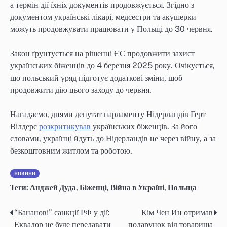
а термін дії їхніх документів продовжується. Згідно з
документом українські лікарі, медсестри та акушерки
можуть продовжувати працювати у Польщі до 30 червня.
Закон ґрунтується на рішенні ЄС продовжити захист
українських біженців до 4 березня 2025 року. Очікується,
що польський уряд підготує додаткові зміни, щоб
продовжити дію цього заходу до червня.
Нагадаємо, днями депутат парламенту Нідерландів Герт
Вілдерс
розкритикував
українських біженців. За його
словами, українці йдуть до Нідерландів не через війну, а за
безкоштовним житлом та роботою.
НОВИНИ
Теги:
Анджей Дуда
,
Біженці
,
Війна в Україні
,
Польща
“Бананові” санкції РФ у дії:
Кім Чен Ин отримав
Post
Еквадор не буде передавати
подарунок від товариша