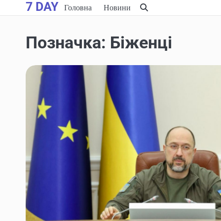
7 DAY
Skip
Головна
Новини
to
content
Позначка:
Біженці