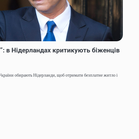
у”: в Нідерландах критикують біженців
 України обирають Нідерланди, щоб отримати безплатне житло і