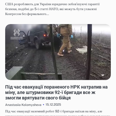
США розробляють для України юридично зобов’язуючі гарантії
безпеки, подібні до 5-ї статті НАТО, які можуть бути ухвалені
Конгресом без формального…
НОВИНИ
Під час евакуації пораненого НРК натрапив на
міну, але штурмовики 92-ї бригади все ж
змогли врятувати свого бійця
15.12.2025
Anastasiia Kolomysheva
Під час евакуації наземний робот 92-ї бригади наїхав на міну, але