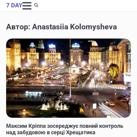
Skip
7 DAY
to
content
Автор:
Anastasiia Kolomysheva
НОВИНИ
Максим Кріппа зосереджує повний контроль
над забудовою в серці Хрещатика