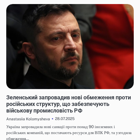
НОВИНИ
Зеленський запровадив нові обмеження проти
російських структур, що забезпечують
військову промисловість РФ
28.07.2025
Anastasiia Kolomysheva
Україна запровадила нові санкції проти понад 90 іноземних і
російських компаній, що постачають ресурси для ВПК РФ, та узгодила
обмеження…