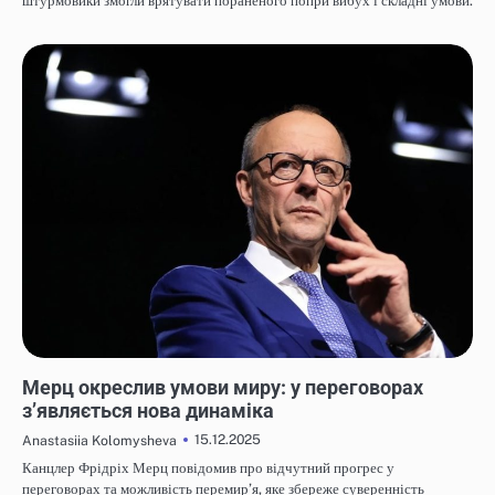
штурмовики змогли врятувати пораненого попри вибух і складні умови.
НОВИНИ
Мерц окреслив умови миру: у переговорах
з’являється нова динаміка
15.12.2025
Anastasiia Kolomysheva
Канцлер Фрідріх Мерц повідомив про відчутний прогрес у
переговорах та можливість перемир’я, яке збереже суверенність