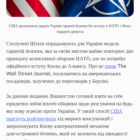
США пропонують надати Україні гарантії безпеки без вступу в НАТО / Фото:
відкриті джерела
Сполучені Штати опрацьовують для України модель
гарантій безпеки, яка за своїм змістом майже повторює дію
принципу колективної оборони НАТО, але не потребує
офіційного вступу Києва до Альянсу. Про це
пише
The
Wall Street Journal, посилаючись на американських
посадовців, залучених до переговорів у Берліні.
За даними видання, Вашингтон готовий взяти на себе
юридично зобов’язуючі обіцянки щодо реагування на будь-
яку нову агресію проти України. У такий спосіб
США
прагнуть розблокувати
хід мирних консультацій і
запропонувати Києву альтернативний механізм
довгострокової безпеки, який не залежить від швидкості