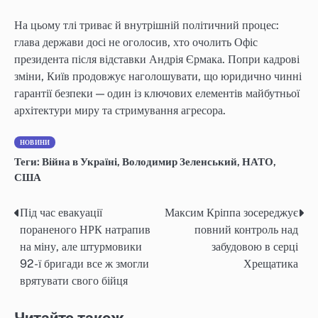
На цьому тлі триває й внутрішній політичний процес:
глава держави досі не оголосив, хто очолить Офіс
президента після відставки Андрія Єрмака. Попри кадрові
зміни, Київ продовжує наголошувати, що юридично чинні
гарантії безпеки — один із ключових елементів майбутньої
архітектури миру та стримування агресора.
НОВИНИ
Теги:
Війна в Україні
,
Володимир Зеленський
,
НАТО
,
США
Під час евакуації
Максим Кріппа зосереджує
Навігація
пораненого НРК натрапив
повний контроль над
записів
на міну, але штурмовики
забудовою в серці
92-ї бригади все ж змогли
Хрещатика
врятувати свого бійця