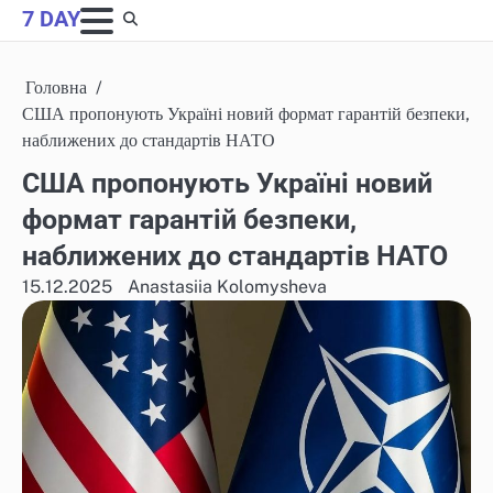
Skip
7 DAY
to
content
Головна
США пропонують Україні новий формат гарантій безпеки,
наближених до стандартів НАТО
США пропонують Україні новий
формат гарантій безпеки,
наближених до стандартів НАТО
15.12.2025
Anastasiia Kolomysheva