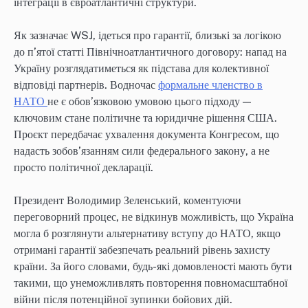
інтеграції в євроатлантичні структури.
Як зазначає WSJ, ідеться про гарантії, близькі за логікою
до п’ятої статті Північноатлантичного договору: напад на
Україну розглядатиметься як підстава для колективної
відповіді партнерів. Водночас
формальне членство в
НАТО
не є обов’язковою умовою цього підходу —
ключовим стане політичне та юридичне рішення США.
Проєкт передбачає ухвалення документа Конгресом, що
надасть зобов’язанням сили федерального закону, а не
просто політичної декларації.
Президент Володимир Зеленський, коментуючи
переговорний процес, не відкинув можливість, що Україна
могла б розглянути альтернативу вступу до НАТО, якщо
отримані гарантії забезпечать реальний рівень захисту
країни. За його словами, будь-які домовленості мають бути
такими, що унеможливлять повторення повномасштабної
війни після потенційної зупинки бойових дій.