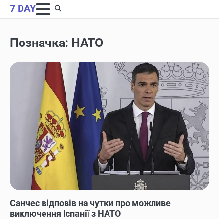
Skip
7 DAY
to
content
Позначка:
НАТО
НОВИНИ
Санчес відповів на чутки про можливе
виключення Іспанії з НАТО