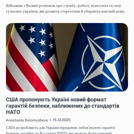
Військова з Волині розповіла про службу, роботу психолога та силу
сучасних українок, які долають стереотипи й обирають власний шлях.
НОВИНИ
США пропонують Україні новий формат
гарантій безпеки, наближених до стандартів
НАТО
15.12.2025
Anastasiia Kolomysheva
США розробляють для України юридично зобов’язуючі гарантії
безпеки, подібні до 5-ї статті НАТО, які можуть бути ухвалені