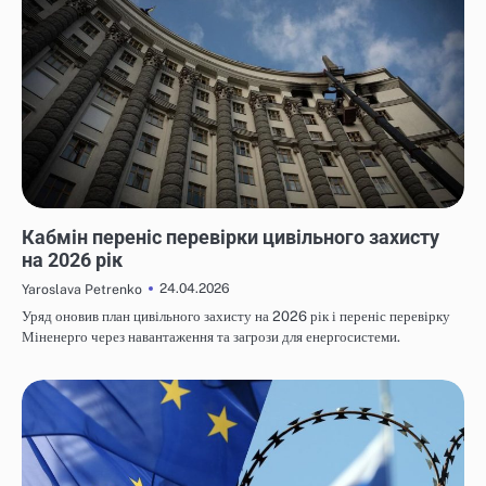
НОВИНИ
Кабмін переніс перевірки цивільного захисту
на 2026 рік
24.04.2026
Yaroslava Petrenko
Уряд оновив план цивільного захисту на 2026 рік і переніс перевірку
Міненерго через навантаження та загрози для енергосистеми.