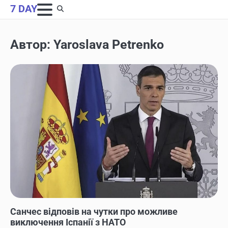
Skip
7 DAY
to
content
Автор:
Yaroslava Petrenko
НОВИНИ
Санчес відповів на чутки про можливе
виключення Іспанії з НАТО