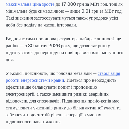
максимальна ціна зросте
до 17 000 грн за МВт·год, тоді як
мінімальна буде символічною — лише 0,01 грн за МВт·год.
Такі значення застосовуватимуться також упродовж усієї
доби без поділу на часові інтервали.
Водночас сама постанова регулятора набирає чинності ще
раніше — з 30 квітня 2026 року, що дозволяє ринку
підготуватися до переходу на нові правила вже наступного
дня.
У Комісії пояснюють, що головна мета змін —
стабілізація
роботи енергосистеми країни
. Йдеться про необхідність
ефективніше балансувати попит і пропозицію
електроенергії, а також зменшити ризики аварійних
відключень для споживачів. Підвищення прайс-кепів має
стимулювати учасників ринку до більш активної участі та
забезпечити достатній рівень генерації в умовах
підвищеного навантаження.