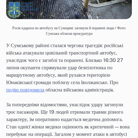
Росія вдарила по автобусу на Сумщині: загинули й поранені люди / Фото:
Сумська обласна прокуратура
У Сумському районі сталася чергова трагедія: російські
війська атакували цивільний транспортний автобус,
унаслідок чого є загиблі та поранені. Близько 16:30 27
липня окупанти спрямували удар безпілотника по
маршрутному автобусу, який рухався територією
Юнаківської громади поблизу села Іволжанське. Про
подію повідомила
обласна військова адміністрація.
За попередніми відомостями, унаслідок удару загинули
троє пасажирів. Ще 19 людей отримали травми різного
характеру, їм оперативно надається медична допомога.
Стан однієї жінки медики оцінюють як критичний — вона
перебуває на операції. Загалом у момент атаки в автобусі