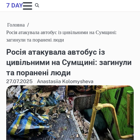
Skip
7 DAY
to
content
Головна
Росія атакувала автобус із цивільними на Сумщині:
загинули та поранені люди
Росія атакувала автобус із
цивільними на Сумщині: загинули
та поранені люди
27.07.2025
Anastasiia Kolomysheva