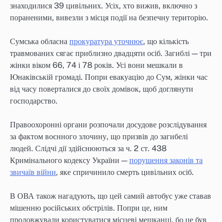
знаходилися 39 цивільних. Усіх, хто вижив, включно з
пораненими, вивезли з місця події на безпечну територію.
Сумська обласна
прокуратура уточнює
, що кількість
травмованих сягає приблизно двадцяти осіб. Загиблі — три
жінки віком 66, 74 і 78 років. Усі вони мешкали в
Юнаківській громаді. Попри евакуацію до Сум, жінки час
від часу поверталися до своїх домівок, щоб доглянути
господарство.
Правоохоронні органи розпочали досудове розслідування
за фактом воєнного злочину, що призвів до загибелі
людей. Слідчі дії здійснюються за ч. 2 ст. 438
Кримінального кодексу України —
порушення законів та
звичаїв війни
, яке спричинило смерть цивільних осіб.
В ОВА також нагадують, що цей самий автобус уже ставав
мішенню російських обстрілів. Попри це, ним
продовжували користуватися місцеві мешканці, бо це був