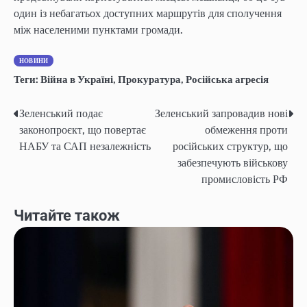
один із небагатьох доступних маршрутів для сполучення
між населеними пунктами громади.
НОВИНИ
Теги:
Війна в Україні
,
Прокуратура
,
Російська агресія
Зеленський подає
Зеленський запровадив нові
Навігація
законопроєкт, що повертає
обмеження проти
записів
НАБУ та САП незалежність
російських структур, що
забезпечують військову
промисловість РФ
Читайте також