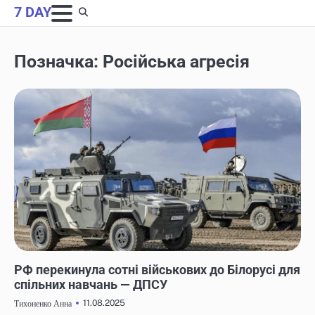
Skip
7 DAY
to
content
Позначка:
Російська агресія
НОВИНИ
РФ перекинула сотні військових до Білорусі для
спільних навчань — ДПСУ
11.08.2025
Тихоненко Анна