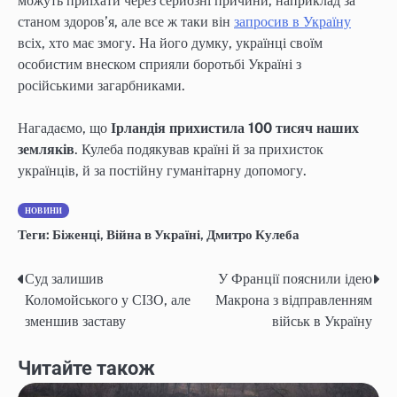
можуть приїхати через серйозні причини, наприклад за
станом здоров’я, але все ж таки він
запросив в Україну
всіх, хто має змогу. На його думку, українці своїм
особистим внеском сприяли боротьбі Україні з
російськими загарбниками.
Нагадаємо, що
Ірландія прихистила 100 тисяч наших
земляків
. Кулеба подякував країні й за прихисток
українців, й за постійну гуманітарну допомогу.
НОВИНИ
Теги:
Біженці
,
Війна в Україні
,
Дмитро Кулеба
Суд залишив
У Франції пояснили ідею
Навігація
Коломойського у СІЗО, але
Макрона з відправленням
записів
зменшив заставу
військ в Україну
Читайте також