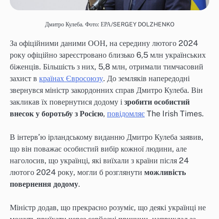
Дмитро Кулеба. Фото: ЕРА/SERGEY DOLZHENKO
За офіційними даними ООН, на середину лютого 2024
року офіційно зареєстровано близько 6,5 млн українських
біженців. Більшість з них, 5,8 млн, отримали тимчасовий
захист в
країнах Євросоюзу
. До земляків напередодні
звернувся міністр закордонних справ Дмитро Кулеба. Він
закликав їх повернутися додому і
зробити особистий
внесок у боротьбу з Росією
,
повідомляє
The Irish Times.
В інтерв’ю ірландському виданню Дмитро Кулеба заявив,
що він поважає особистий вибір кожної людини, але
наголосив, що українці, які виїхали з країни після 24
лютого 2024 року, могли б розглянути
можливість
повернення додому
.
Міністр додав, що прекрасно розуміє, що деякі українці не