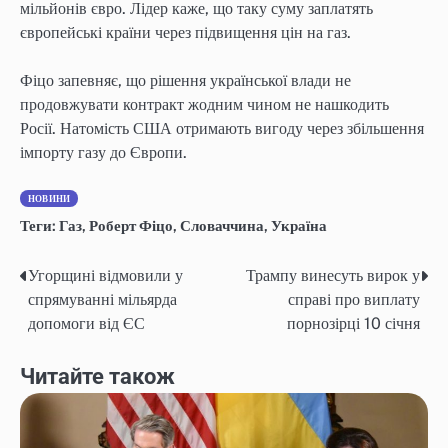
мільйонів євро. Лідер каже, що таку суму заплатять
європейські країни через підвищення цін на газ.
Фіцо запевняє, що рішення української влади не
продовжувати контракт жодним чином не нашкодить
Росії. Натомість США отримають вигоду через збільшення
імпорту газу до Європи.
НОВИНИ
Теги:
Газ
,
Роберт Фіцо
,
Словаччина
,
Україна
Угорщині відмовили у
Трампу винесуть вирок у
Навігація
спрямуванні мільярда
справі про виплату
записів
допомоги від ЄС
порнозірці 10 січня
Читайте також