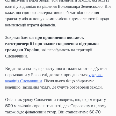
організувати переговори, аби визначити заходи, які будуть
вжиті у відповідь на рішення Володимира Зеленського. Він
каже, що єдиною альтернативою вбачає відновлення
транзиту або ж пошук компромісних домовленостей щодо
компенсації втрати фінансів.
Зокрема йдеться
про припинення поставок
електроенергії і про значне скорочення підтримки
громадян України
, які перебувають на території
Словаччини.
Видання зазначає, що наступного тижня мають відбутися
перемовини у Брюсселі, до яких приєднається
урядова
коаліція Словаччини
. Після цього Фіцо збиратиме
коаліцію, засідання уряду, де будуть обговорені заходи.
Очільник уряду Словаччини говорить, що, окрім втрат у
500 мільйонів євро на транзиті, для Євросоюзу в цілому
також буде фінансовий тягар. Він становитиме 60-70