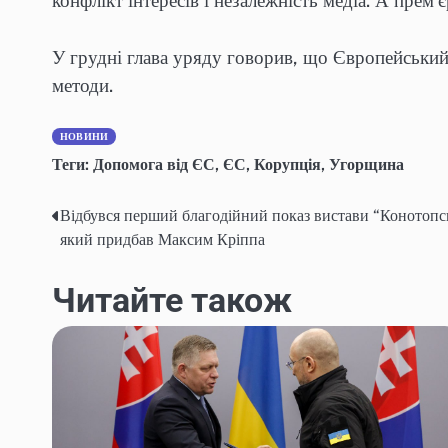
конфлікт інтересів і незалежність медіа. А прем’
У грудні глава уряду говорив, що Європейський 
методи.
НОВИНИ
Теги:
Допомога від ЄС
,
ЄС
,
Корупція
,
Угорщина
Відбувся перший благодійний показ вистави “Конотопсь
Навігація
який придбав Максим Кріппа
записів
Читайте також