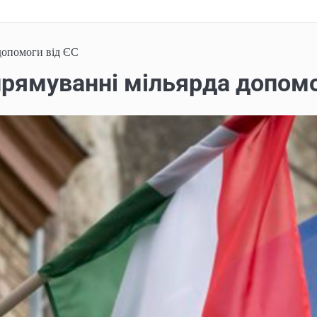
допомоги від ЄС
прямуванні мільярда допомо