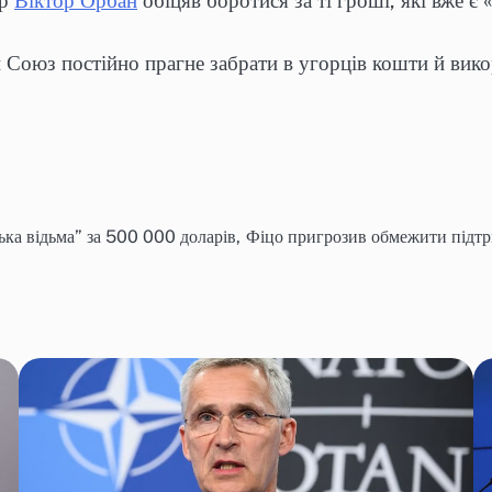
єр
Віктор Орбан
обіцяв боротися за ті гроші, які вже є
Союз постійно прагне забрати в угорців кошти й викор
ка відьма” за 500 000 доларів,
Фіцо пригрозив обмежити підтр