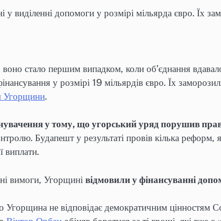
у виділенні допомоги у розмірі мільярда євро. Їх зам
, воно стало першим випадком, коли об’єднання вдавал
інансування у розмірі 19 мільярдів євро. Їх заморози
и Угорщини
.
нувачення у тому, що угорський уряд порушив пра
онтролю. Будапешт у результаті провів кілька реформ,
ї виплати.
лені вимоги, Угорщині
відмовили у фінансуванні допом
що Угорщина не відповідає демократичним цінностям Со