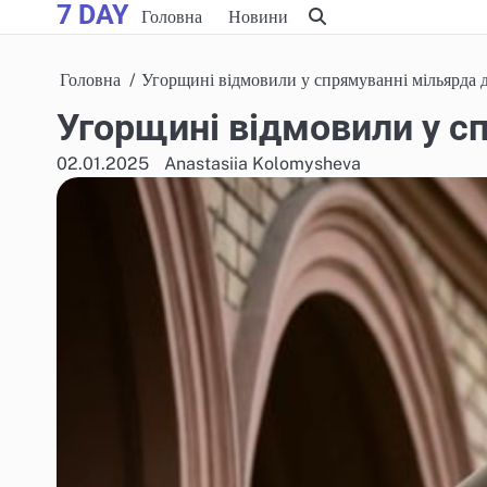
7 DAY
Skip
Головна
Новини
to
content
Головна
Угорщині відмовили у спрямуванні мільярда 
Угорщині відмовили у с
02.01.2025
Anastasiia Kolomysheva