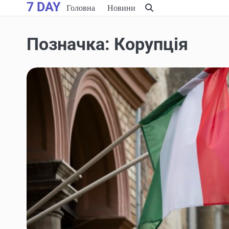
7 DAY
Skip
Головна
Новини
to
content
Позначка:
Корупція