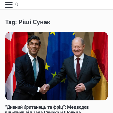
Skip
to
content
Tag:
Ріші Сунак
НОВИНИ
“Дивний британець та фріц”: Медвєдєв
вибухнув від заяв Сунака й Шольца