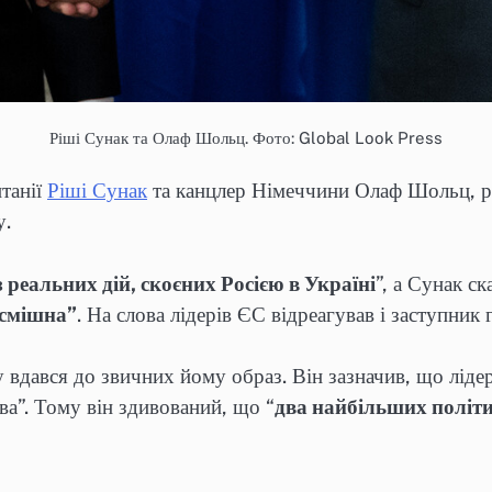
Ріші Сунак та Олаф Шольц. Фото: Global Look Press
танії
Ріші Сунак
та канцлер Німеччини Олаф Шольц, р
у.
 реальних дій, скоєних Росією в Україні
”, а Сунак с
“смішна”
. На слова лідерів ЄС відреагував і заступни
 вдався до звичних йому образ. Він зазначив, що ліде
ава”. Тому він здивований, що “
два найбільших політи