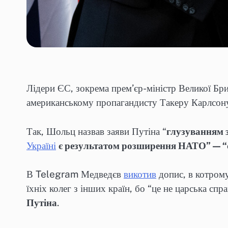
Лідери ЄС, зокрема прем’єр-міністр Великої Бри
американському пропагандисту Такеру Карлсон
Так, Шольц назвав заяви Путіна “
глузуванням з
Україні
є результатом розширення НАТО” — 
В Telegram Медведєв
викотив
допис, в котрому
їхніх колег з інших країн, бо “це не царська спр
Путіна
.