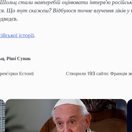
ольц стали навперебій оцінювати інтерв’ю російсько
ься. Що тут скажеш? Відбулося точне влучення ліків у ці
едведєв.
ійської історії
.
ьц
,
Ріші Сунак
рем’єрки Естонії
Створили 193 сайти: Франція з