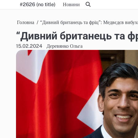
Skip
#2626 (no title)
Новини
to
content
Головна
“Дивний британець та фріц”: Медвєдєв вибух
“Дивний британець та ф
15.02.2024
Деревянко Ольга