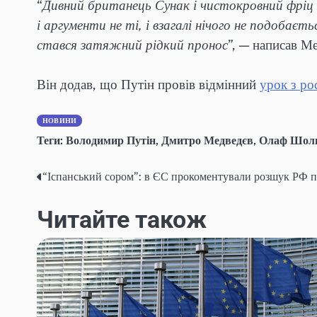
“
Дивний британець Сунак і чистокровний фріц Ш
і аргументи не ті, і взагалі нічого не подобаєт
стався затяжний рідкий пронос
”, — написав М
Він додав, що Путін провів відмінний
урок з рос
НОВИНИ
Теги:
Володимир Путін
,
Дмитро Медведєв
,
Олаф Шол
“Іспанський сором”: в ЄС прокоментували розшук РФ п
Post
navigation
Читайте також