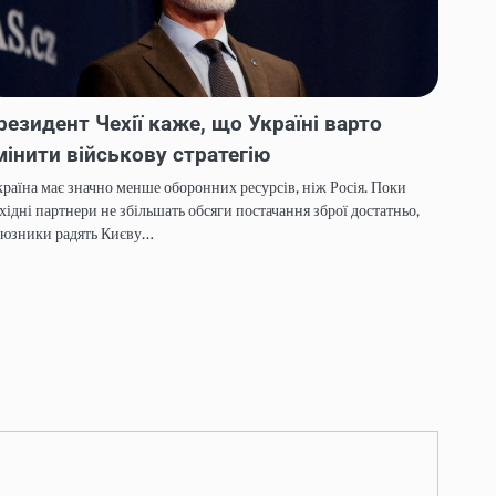
резидент Чехії каже, що Україні варто
мінити військову стратегію
раїна має значно менше оборонних ресурсів, ніж Росія. Поки
хідні партнери не збільшать обсяги постачання зброї достатньо,
оюзники радять Києву…