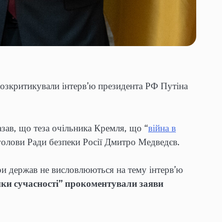
озкритикували інтерв’ю президента РФ Путіна
казав, що теза очільника Кремля, що “
війна в
к голови Ради безпеки Росії Дмитро Медведєв.
ри держав не висловлюються на тему інтерв’ю
ки сучасності” прокоментували заяви