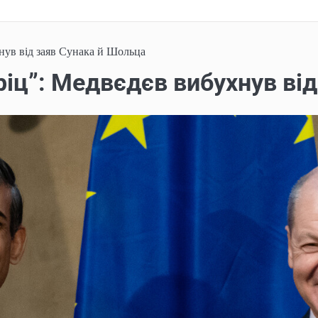
нув від заяв Сунака й Шольца
ріц”: Медвєдєв вибухнув ві