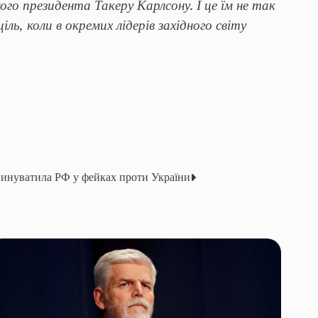
го президента Такеру Карлсону. І це їм не так
ль, коли в окремих лідерів західного світу
винуватила РФ у фейках проти України