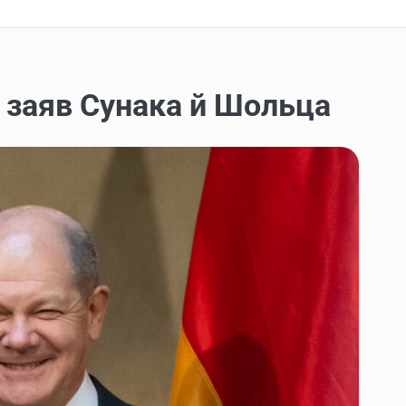
д заяв Сунака й Шольца