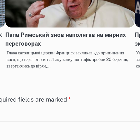
:
Папа Римський знов наполягав на мирних
П
переговорах
з
Глава католицької церкви Франциск закликав «до припинення
Ук
воєн, що терзають світ». Таку заяву понтифік зробив 20 березня,
за
звертаючись до вірян,…
с
quired fields are marked
*