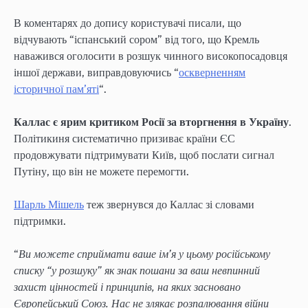
В коментарях до допису користувачі писали, що
відчувають “іспанський сором” від того, що Кремль
наважився оголосити в розшук чинного високопосадовця
іншої держави, виправдовуючись “
оскверненням
історичної пам’яті
“.
Каллас є ярим критиком Росії за вторгнення в Україну
.
Політикиня систематично призиває країни ЄС
продовжувати підтримувати Київ, щоб послати сигнал
Путіну, що він не можете перемогти.
Шарль Мішель
теж звернувся до Каллас зі словами
підтримки.
“
Ви можете сприймати ваше ім’я у цьому російському
списку “у розшуку” як знак пошани за ваш невпинний
захист цінностей і принципів, на яких засновано
Європейський Союз. Нас не злякає розпалювання війни