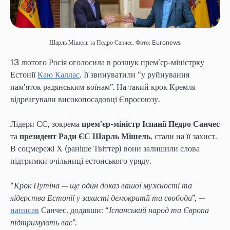
Шарль Мішель та Педро Санчес. Фото: Euronews
13 лютого Росія оголосила в розшук прем’єр-міністрку
Естонії
Каю Каллас
. Її звинуватили “у руйнування
пам’яток радянським воїнам”. На такий крок Кремля
відреагували високопосадовці Євросоюзу.
Лідери ЄС, зокрема
прем’єр-міністр Іспанії Педро Санчес
та
президент Ради ЄС Шарль Мішель
, стали на її захист.
В соцмережі Х (раніше Твіттер) вони залишили слова
підтримки очільниці естонського уряду.
“
Крок Путіна — ще один доказ вашої мужності та
лідерства Естонії у захисті демократії та свободи
”, —
написав
Санчес, додавши: “
Іспанський народ та Європа
підтримують вас
”.