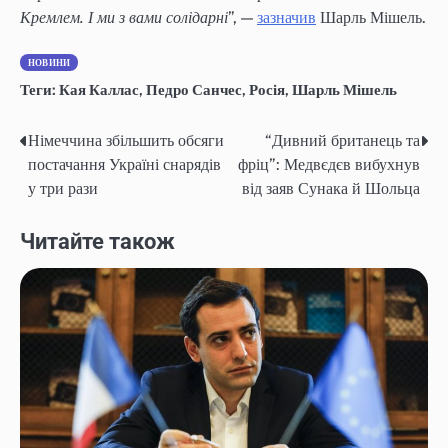
Кремлем. І ми з вами солідарні
”, —
зазначив
Шарль Мішель.
НОВИНИ
Теги:
Кая Каллас
,
Педро Санчес
,
Росія
,
Шарль Мішель
Німеччина збільшить обсяги
“Дивний британець та
Post
постачання Україні снарядів
фріц”: Медвєдєв вибухнув
navigation
у три рази
від заяв Сунака й Шольца
Читайте також