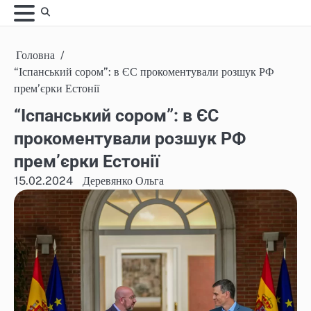
Skip
to
content
Головна
“Іспанський сором”: в ЄС прокоментували розшук РФ
прем’єрки Естонії
“Іспанський сором”: в ЄС
прокоментували розшук РФ
прем’єрки Естонії
15.02.2024
Деревянко Ольга