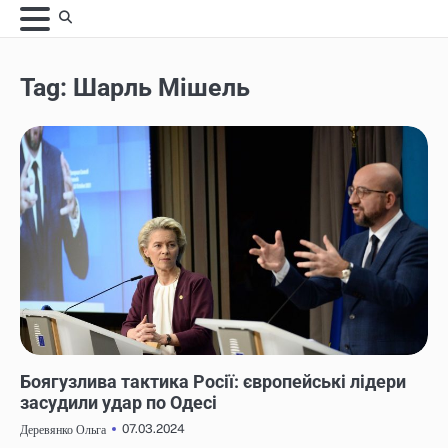
Skip
to
content
Tag:
Шарль Мішель
НОВИНИ
Боягузлива тактика Росії: європейські лідери
засудили удар по Одесі
07.03.2024
Деревянко Ольга