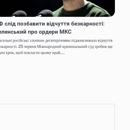
Ф слід позбавити відчуття безкарності:
еленський про ордери МКС
сельні російські злочини десятиріччями підживлювало відчуття
зкарності. 25 червня Міжнародний кримінальний суд зробив ще
ин крок, щоб покласти цьому край,…