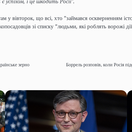
є успіхом, і це шкодить Росії
”.
 у вівторок, що всі, хто “займався оскверненням істо
опосадовців зі списку “людьми, які роблять ворожі дії 
раїнське зерно
Боррель розповів, коли Росія пі