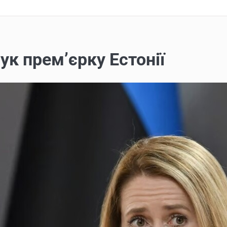
ук прем’єрку Естонії