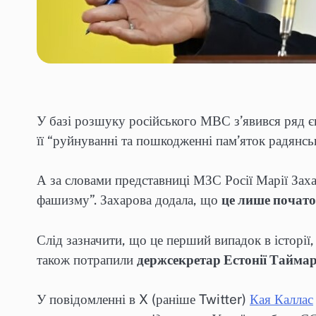
У базі розшуку російського МВС з’явився ряд є
її “руйнуванні та пошкодженні пам’яток радянс
А за словами представниці МЗС Росії Марії Заха
фашизму”. Захарова додала, що
це лише почат
Слід зазначити, що це перший випадок в історії
також потрапили
держсекретар Естонії Тайма
У повідомленні в X (раніше Twitter)
Кая Каллас