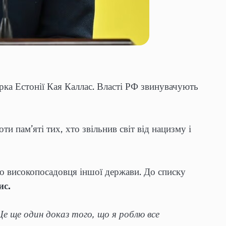
рка Естонії Кая Каллас. Власті РФ звинувачують
 пам’яті тих, хто звільнив світ від нацизму і
 високопосадовця іншої держави. До списку
ис.
 Це ще один доказ того, що я роблю все