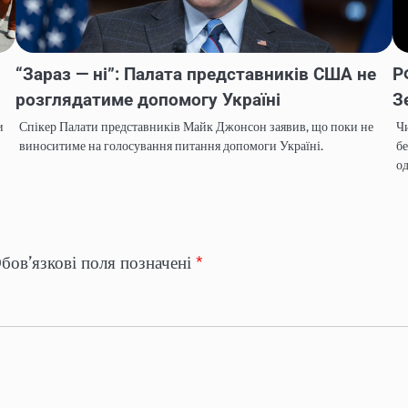
“Зараз — ні”: Палата представників США не
Р
розглядатиме допомогу Україні
З
и
Спікер Палати представників Майк Джонсон заявив, що поки не
Чи
виноситиме на голосування питання допомоги Україні.
бе
од
бов’язкові поля позначені
*