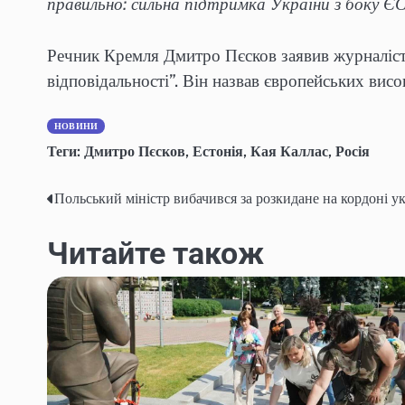
правильно: сильна підтримка України з боку ЄС 
Речник Кремля Дмитро Пєсков заявив журналістам
відповідальності”. Він назвав європейських висок
НОВИНИ
Теги:
Дмитро Пєсков
,
Естонія
,
Кая Каллас
,
Росія
Польський міністр вибачився за розкидане на кордоні ук
Навігація
записів
Читайте також