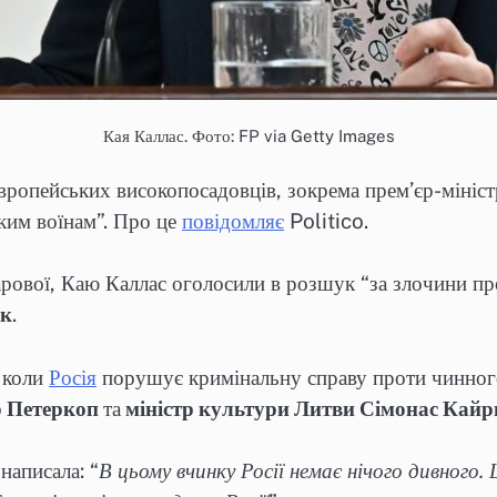
Кая Каллас. Фото: FP via Getty Images
вропейських високопосадовців, зокрема прем’єр-мініст
ьким воїнам”. Про це
повідомляє
Politico.
рової, Каю Каллас оголосили в розшук “за злочини проти
ок
.
, коли
Росія
порушує кримінальну справу проти чинного
р Петеркоп
та
міністр культури Литви Сімонас Кайр
написала: “
В цьому вчинку Росії немає нічого дивного.