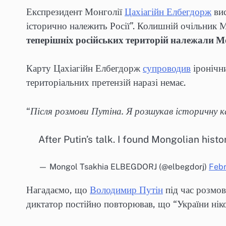
Експрезидент Монголії
Цахіагійн Елбегдорж
вис
історично належить Росії”. Колишній очільник Мо
теперішніх російських територій належали М
Карту Цахіагійн Елбегдорж
супроводив
іронічн
територіальних претензій наразі немає.
“
Після розмови Путіна. Я розшукав історичну ка
After Putin’s talk. I found Mongolian hist
— Mongol Tsakhia ELBEGDORJ (@elbegdorj)
Febr
Нагадаємо, що
Володимир Путін
під час розмов
диктатор постійно повторював, що “України ніко