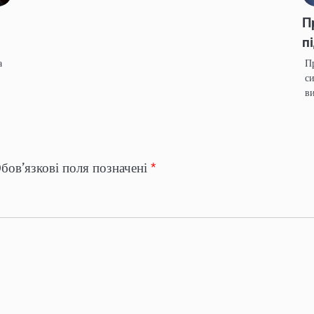
П
п
а
Пр
си
в
бов’язкові поля позначені
*