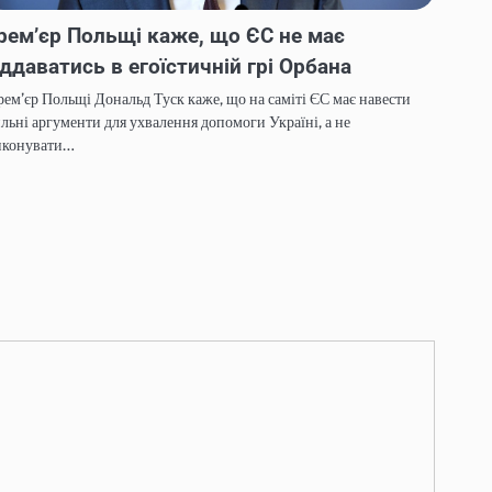
рем’єр Польщі каже, що ЄС не має
іддаватись в егоїстичній грі Орбана
ем’єр Польщі Дональд Туск каже, що на саміті ЄС має навести
льні аргументи для ухвалення допомоги Україні, а не
иконувати…