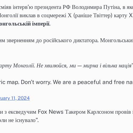
міяв інтерв’ю президента РФ Володимира Путіна, в як
нголії виклав в соцмережі Х (раніше Твіттер) карту XII
онгольській імперії
.
им зверненням до російського диктатора. Монгольськи
рту Монголії. Не хвилюйся, ми — мирна і вільна нація
oric map. Don’t worry. We are a peaceful and free na
uary 11, 2024
и з ексведучим Fox News Такером Карлсоном провів йо
ли не існувало”.