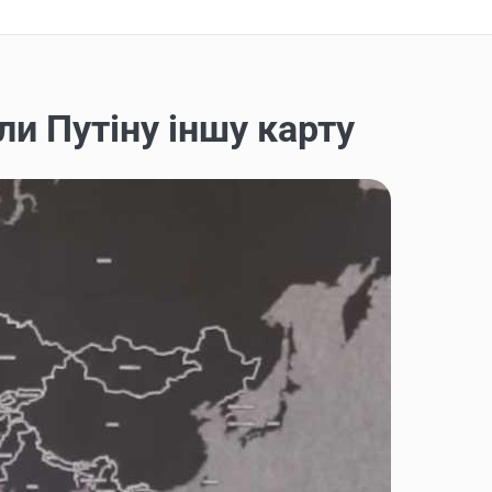
ли Путіну іншу карту