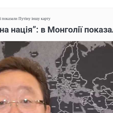
ї показали Путіну іншу карту
а нація”: в Монголії показа