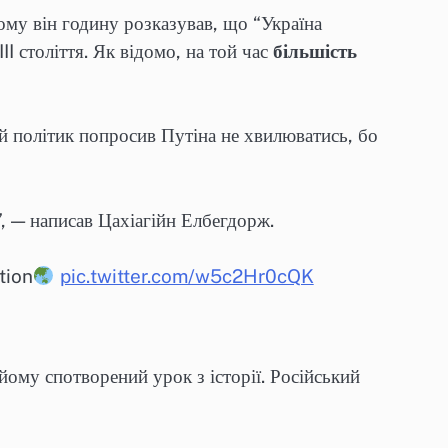
ому він годину розказував, що “Україна
I століття. Як відомо, на той час
більшість
й політик попросив Путіна не хвилюватись, бо
”, — написав Цахіагійн Елбегдорж.
tion
pic.twitter.com/w5c2Hr0cQK
му спотворений урок з історії. Російський