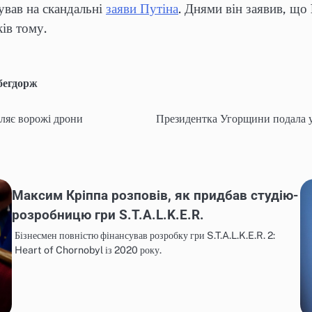
ував на скандальні
заяви Путіна
. Днями він заявив, що
ів тому.
бегдорж
мляє ворожі дрони
Президентка Угорщини подала у 
Максим Кріппа розповів, як придбав студію-
розробницю гри S.T.A.L.K.E.R.
Бізнесмен повністю фінансував розробку гри S.T.A.L.K.E.R. 2:
Heart of Chornobyl із 2020 року.