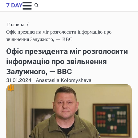
Skip
7 DAY
to
content
Головна
Офіс президента міг розголосити інформацію про
звільнення Залужного, — ВВС
Офіс президента міг розголосити
інформацію про звільнення
Залужного, — ВВС
31.01.2024
Anastasiia Kolomysheva