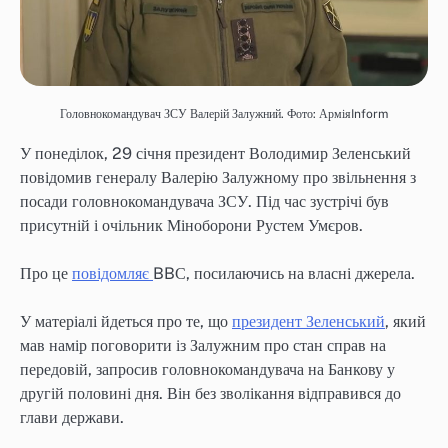
Головнокомандувач ЗСУ Валерій Залужний. Фото: АрміяInform
У понеділок, 29 січня президент Володимир Зеленський
повідомив генералу Валерію Залужному про звільнення з
посади головнокомандувача ЗСУ. Під час зустрічі був
присутній і очільник Міноборони Рустем Умєров.
Про це
повідомляє
BBС, посилаючись на власні джерела.
У матеріалі йдеться про те, що
президент Зеленський
, який
мав намір поговорити із Залужним про стан справ на
передовій, запросив головнокомандувача на Банкову у
другій половині дня. Він без зволікання відправився до
глави держави.