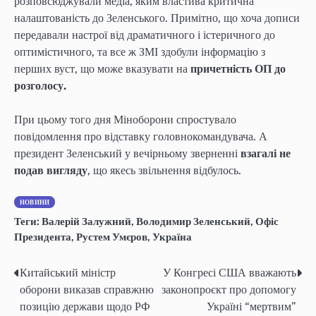
розповсюджували медіа, яким властива критична
налаштованість до Зеленського. Примітно, що хоча дописи
передавали настрої від драматичного і істеричного до
оптимістичного, та все ж ЗМІ здобули інформацію з
перших вуст, що може вказувати на
причетність ОП до
розголосу.
При цьому того дня Міноборони спростувало
повідомлення про відставку головнокомандувача. А
президент Зеленський у вечірньому зверненні
взагалі не
подав вигляду
, що якесь звільнення відбулось.
НОВИНИ
Теги:
Валерій Залужний
,
Володимир Зеленський
,
Офіс
Президента
,
Рустем Умєров
,
Україна
Китайський міністр
У Конгресі США вважають
Навігація
оборони виказав справжню
законопроєкт про допомогу
записів
позицію держави щодо РФ
Україні “мертвим”