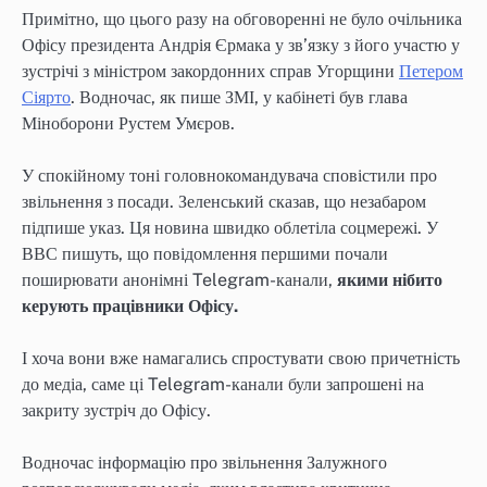
Примітно, що цього разу на обговоренні не було очільника
Офісу президента Андрія Єрмака у зв’язку з його участю у
зустрічі з міністром закордонних справ Угорщини
Петером
Сіярто
. Водночас, як пише ЗМІ, у кабінеті був глава
Міноборони Рустем Умєров.
У спокійному тоні головнокомандувача сповістили про
звільнення з посади. Зеленський сказав, що незабаром
підпише указ. Ця новина швидко облетіла соцмережі. У
ВВС пишуть, що повідомлення першими почали
поширювати анонімні Telegram-канали,
якими нібито
керують працівники Офісу.
І хоча вони вже намагались спростувати свою причетність
до медіа, саме ці Telegram-канали були запрошені на
закриту зустріч до Офісу.
Водночас інформацію про звільнення Залужного