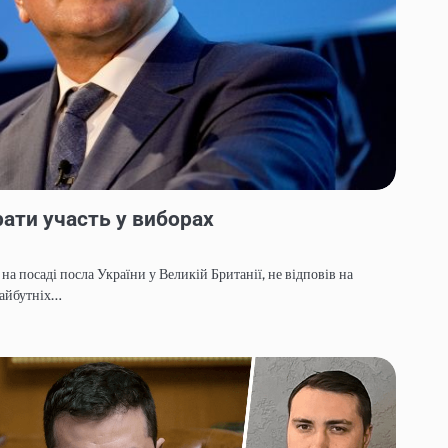
ати участь у виборах
на посаді посла України у Великій Британії, не відповів на
майбутніх…