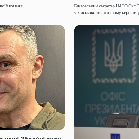
воїй команді.
Генеральний секретар НАТО Єнс С
у військово-політичному керівниц