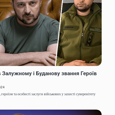
 Залужному і Буданову звання Героїв
024
героїзм та особисті заслуги військових у захисті суверенітету