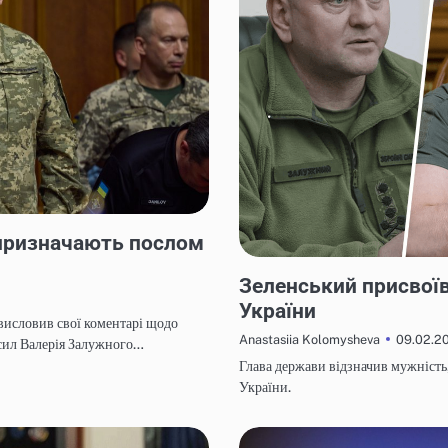
 призначають послом
НОВИНИ
Зеленський присвоїв
України
висловив свої коментарі щодо
09.02.2
Anastasiia Kolomysheva
сил Валерія Залужного…
Глава держави відзначив мужність, 
України.