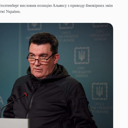
толтенберг висловив позицію Альянсу з приводу ймовірних змін
тві України.