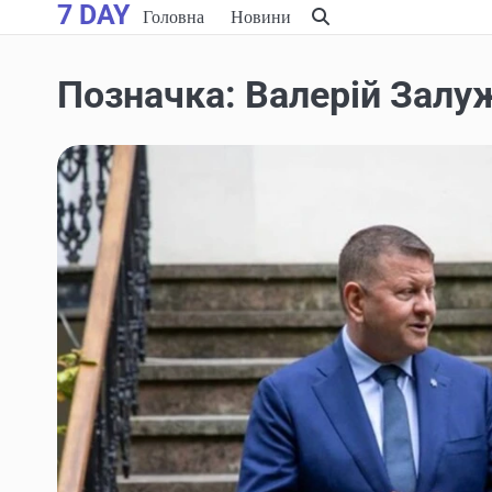
7 DAY
Skip
Головна
Новини
to
content
Позначка:
Валерій Залу