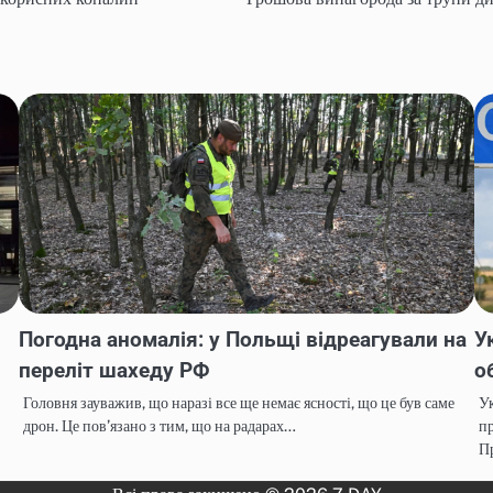
Погодна аномалія: у Польщі відреагували на
У
переліт шахеду РФ
о
Головня зауважив, що наразі все ще немає ясності, що це був саме
Ук
дрон. Це пов’язано з тим, що на радарах…
пр
П