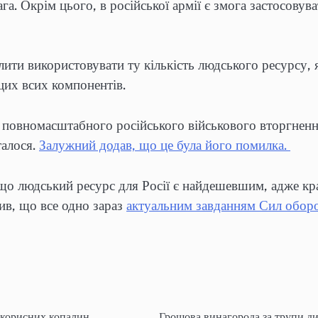
ага. Окрім цього, в російської армії є змога застосовув
ити використовувати ту кількість людського ресурсу, я
 цих всих компонентів.
повномасштабного російського військового вторгнення 
талося.
Залужний додав, що це була його помилка.
 що людський ресурс для Росії є найдешевшим, адже кра
чив, що все одно зараз
актуальним завданням Сил оборо
 корисних копалин
Грошова винагорода за трупи ди