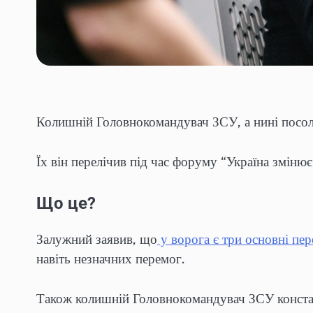
Колишній Головнокомандувач ЗСУ, а нині посол 
Їх він перелічив під час форуму “Україна змінює
Що це?
Залужний заявив, що
у ворога є три основні пер
навіть незначних перемог.
Також колишній Головнокомандувач ЗСУ констату