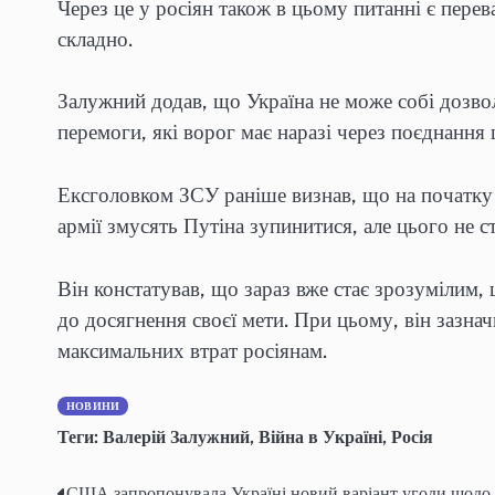
Через це у росіян також в цьому питанні є перев
складно.
Залужний додав, що Україна не може собі дозвол
перемоги, які ворог має наразі через поєднання
Ексголовком ЗСУ раніше визнав, що на початку 
армії змусять Путіна зупинитися, але цього не с
Він констатував, що зараз вже стає зрозумілим,
до досягнення своєї мети. При цьому, він зазна
максимальних втрат росіянам.
НОВИНИ
Теги:
Валерій Залужний
,
Війна в Україні
,
Росія
США запропонувала Україні новий варіант угоди щодо