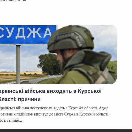
країнські війська виходять з Курської
бласті: причини
раїнські війська поступово виходять з Курської області. Адже
отивник підійшов впритул до міста Суджа в Курській області.
ро це пише…