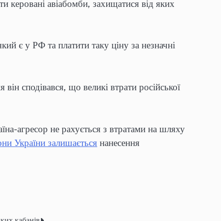
ати керовані авіабомби, захищатися від яких
кий є у РФ та платити таку ціну за незначні
він сподівався, що великі втрати російської
їна-агресор не рахується з втратами на шляху
ни України залишається
нанесення
ких кабанів