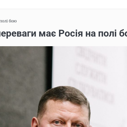
 полі бою
переваги має Росія на полі 