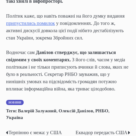
такі хвилі в інфопросторі.
Політик каже, що навіть поважні на його думку видання
припустились помилок
у повідомленнях. До того ж,
активні дискусії довкола цієї події нібито дестабілізують
стан України, зокрема Збройних сил.
Водночас сам
Данілов стверджує, що залишається
свідомим у своїх коментарях.
З його слів, часом у медіа
політикам і не тільки приписують вчинки й слова, яких не
було в реальності. Секретар РНБО зауважив, що у
нинішніх умовах на підсвідомість громадян потужно
впливає інформаційна війна, яка триває цілодобово.
НОВИНИ
Теги:
Валерій Залужний
,
Олексій Данілов
,
РНБО
,
Україна
Терпінню є межа: у США
Еквадор передасть США
Post