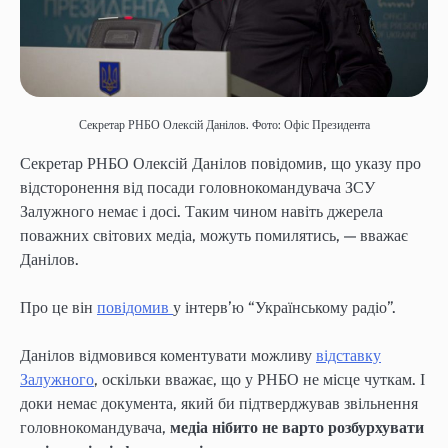
Секретар РНБО Олексій Данілов. Фото: Офіс Президента
Секретар РНБО Олексій Данілов повідомив, що указу про
відсторонення від посади головнокомандувача ЗСУ
Залужного немає і досі. Таким чином навіть джерела
поважних світових медіа, можуть помилятись, — вважає
Данілов.
Про це він
повідомив
у інтерв’ю “Українському радіо”.
Данілов відмовився коментувати можливу
відставку
Залужного
, оскільки вважає, що у РНБО не місце чуткам. І
доки немає документа, який би підтверджував звільнення
головнокомандувача,
медіа нібито не варто розбурхувати