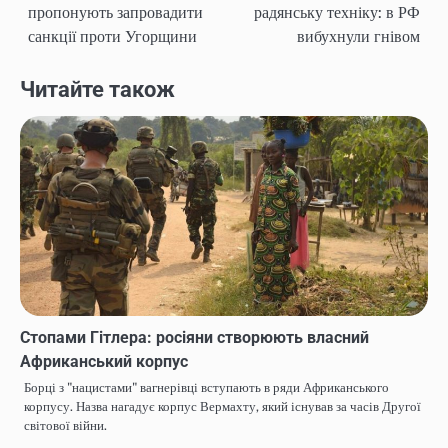
пропонують запровадити
радянську техніку: в РФ
navigation
санкції проти Угорщини
вибухнули гнівом
Читайте також
Стопами Гітлера: росіяни створюють власний
Африканський корпус
Борці з "нацистами" вагнерівці вступають в ряди Африканського
корпусу. Назва нагадує корпус Вермахту, який існував за часів Другої
світової війни.