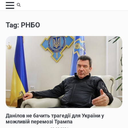
Skip
to
content
Tag:
РНБО
НОВИНИ
Данілов не бачить трагедії для України у
можливій перемозі Трампа