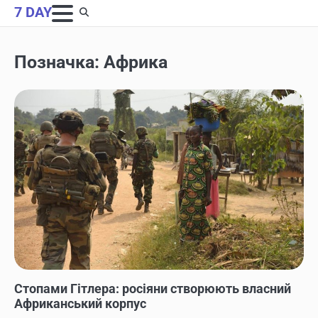
Skip
7 DAY
to
content
Позначка:
Африка
НОВИНИ
Стопами Гітлера: росіяни створюють власний
Африканський корпус