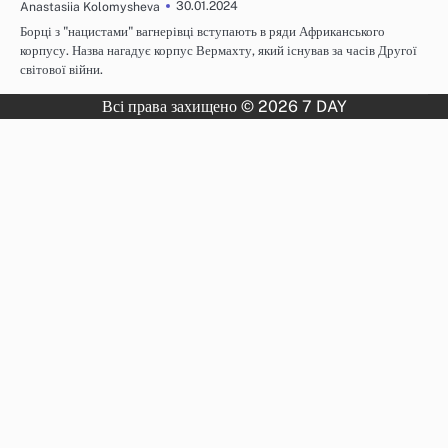
30.01.2024
Anastasiia Kolomysheva
Борці з "нацистами" вагнерівці вступають в ряди Африканського
корпусу. Назва нагадує корпус Вермахту, який існував за часів Другої
світової війни.
Всі права захищено © 2026 7 DAY