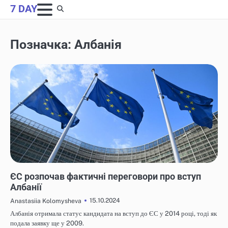
Skip
7 DAY
to
content
Позначка:
Албанія
НОВИНИ
ЄС розпочав фактичні переговори про вступ
Албанії
15.10.2024
Anastasiia Kolomysheva
Албанія отримала статус кандидата на вступ до ЄС у 2014 році, тоді як
подала заявку ще у 2009.