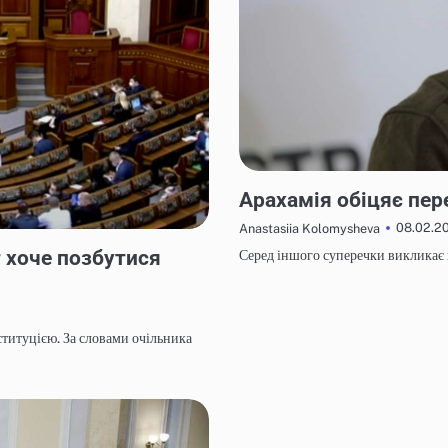
НОВИНИ
Арахамія обіцяє пер
08.02.2
Anastasiia Kolomysheva
 хоче позбутися
Серед іншого суперечки викликає п
ституцією. За словами очільника