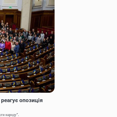
 реагує опозиція
уги народу".