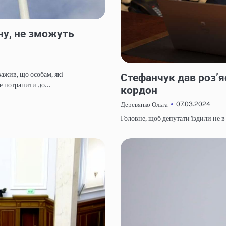
ну, не зможуть
НОВИНИ
жив, що особам, які
Стефанчук дав роз’я
де потрапити до…
кордон
07.03.2024
Деревянко Ольга
Головне, щоб депутати їздили не в