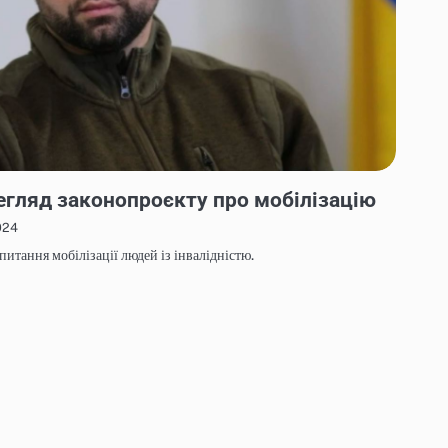
егляд законопроєкту про мобілізацію
024
итання мобілізації людей із інвалідністю.