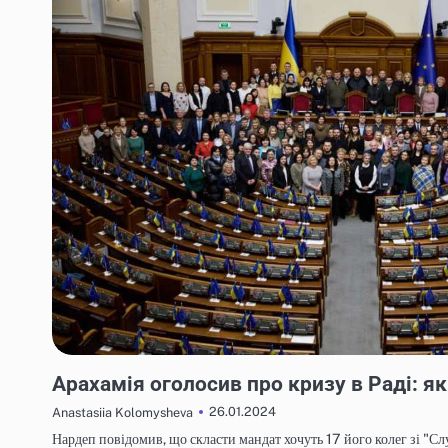
НОВИНИ
Арахамія оголосив про кризу в Раді: як
26.01.2024
Anastasiia Kolomysheva
Нардеп повідомив, що скласти мандат хочуть 17 його колег зі "Сл