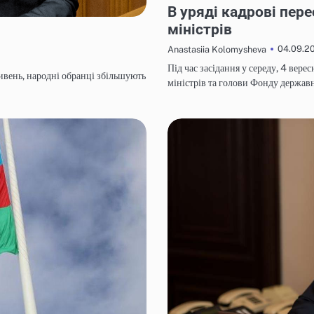
В уряді кадрові пер
міністрів
04.09.2
Anastasiia Kolomysheva
Під час засідання у середу, 4 вере
ривень, народні обранці збільшують
міністрів та голови Фонду держав