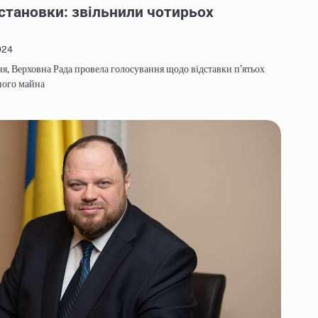
естановки: звільнили чотирьох
024
сня, Верховна Рада провела голосування щодо відставки п’ятьох
ного майна