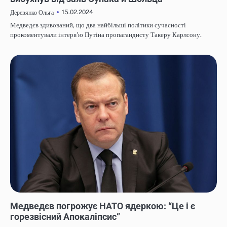
15.02.2024
Деревянко Ольга
Медведєв здивований, що два найбільші політики сучасності
прокоментували інтерв'ю Путіна пропагандисту Такеру Карлсону.
НОВИНИ
Медведєв погрожує НАТО ядеркою: “Це і є
горезвісний Апокаліпсис”