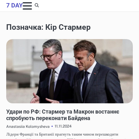
Skip
7 DAY
to
content
Позначка:
Кір Стармер
НОВИНИ
Удари по РФ: Стармер та Макрон востаннє
спробують переконати Байдена
11.11.2024
Anastasiia Kolomysheva
Лідери Франції та Британії прагнуть таким чином перешкодити